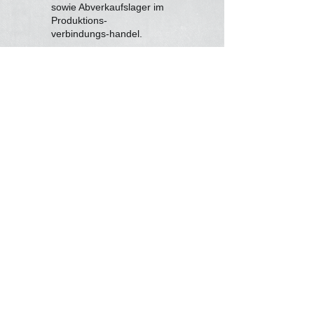
sowie Abverkaufslager im
Produktions-
verbindungs-handel.
Kragarmregale sind für
alle Arten der
Langgutlagerung
speziell einsetzbar.
Sie basieren auf
vielfältig miteinander
kombinierbaren
Systembausteinen.
Die Praxis beginnt bei